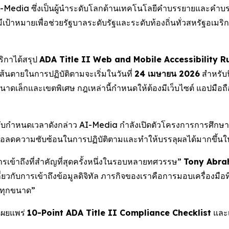
Media ซึ่งเป็นผู้นำระดับโลกด้านเทคโนโลยีคำบรรยายและคำบรรย
มีเป้าหมายเพื่อช่วยรัฐบาลระดับรัฐและระดับท้องถิ่นทั่วสหรัฐอเมร
ิกาได้สรุป
ADA Title II Web and Mobile Accessibility R
้นตายในการปฏิบัติตามจะเริ่มในวันที่
24 เมษายน 2026
สำหรับน
เล็กและเขตพิเศษ กฎเหล่านี้กำหนดให้ต้องมีเว็บไซต์ แอปมือถือ 
บกำหนดเวลาดังกล่าว AI-Media กำลังเปิดตัวโครงการการศึกษาระ
าเพื่อลดความซับซ้อนในการปฏิบัติตามและทำให้บรรลุผลได้มากขึ้
เข้าถึงที่สำคัญที่สุดครั้งหนึ่งในรอบหลายทศวรรษ”
Tony Abraha
วกับการเข้าถึงข้อมูลดิจิทัล ภารกิจของเราคือการมอบเครื่องมือที่
มทุกขนาด”
งเผยแพร่
10-Point ADA Title II Compliance Checklist
และเ