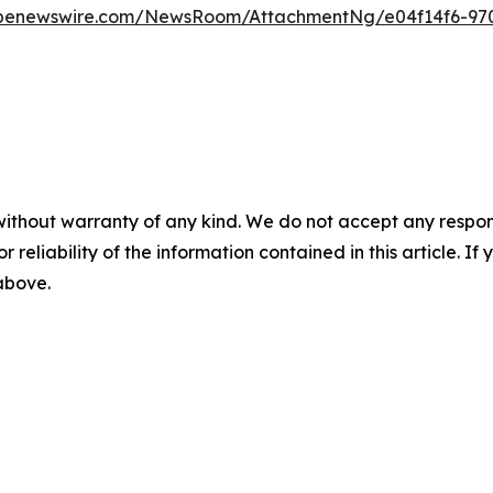
obenewswire.com/NewsRoom/AttachmentNg/e04f14f6-970
without warranty of any kind. We do not accept any responsib
r reliability of the information contained in this article. I
 above.