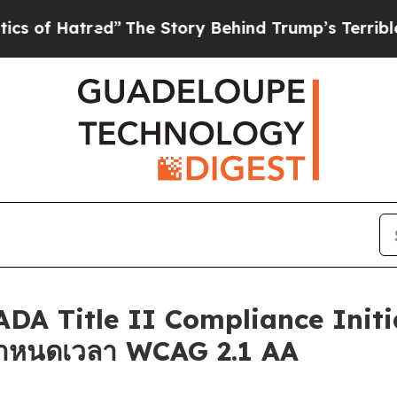
 Hatred”
The Story Behind Trump’s Terrible Appro
DA Title II Compliance Initiat
กำหนดเวลา WCAG 2.1 AA