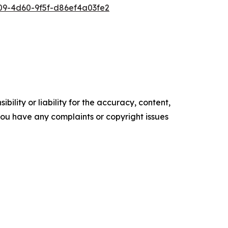
9-4d60-9f5f-d86ef4a03fe2
ility or liability for the accuracy, content,
f you have any complaints or copyright issues