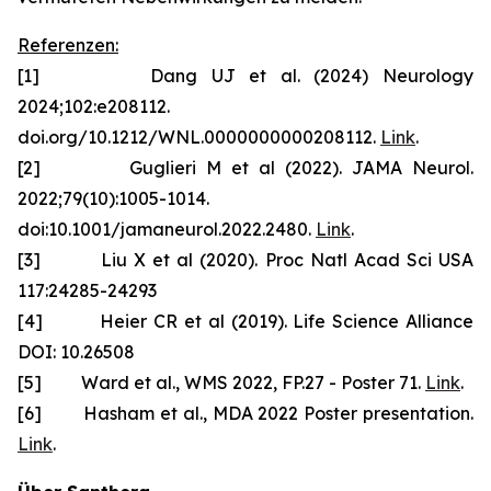
Referenzen:
[1] Dang UJ et al. (2024) Neurology
2024;102:e208112.
doi.org/10.1212/WNL.0000000000208112.
Link
.
[2] Guglieri M et al (2022). JAMA Neurol.
2022;79(10):1005-1014.
doi:10.1001/jamaneurol.2022.2480.
Link
.
[3] Liu X et al (2020). Proc Natl Acad Sci USA
117:24285-24293
[4] Heier CR et al (2019). Life Science Alliance
DOI: 10.26508
[5] Ward et al., WMS 2022, FP.27 - Poster 71.
Link
.
[6] Hasham et al., MDA 2022 Poster presentation.
Link
.