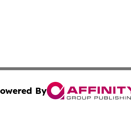
owered By
ubmit Press Release
Terms & Conditions
Copyright/DMCA
 dba Affinity Group Publishing & Guadeloupe Technology 