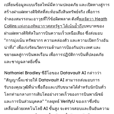
เปลี่ยนข้อมูลแบบเรียลไทม์มีความปลอดภัย และเปิดทางสู่การ
สร้างฝาแฝดทางดิจิทัลที่สะท้อนถึงสินทรัพย์จริง เพื่อการ
จำลองสมรรถนะอาวุธที่ไร้ข้อผิดพลาด ดังที่
พลจัตวา Heath
Collins แห่งกองทัพอากาศสหรัฐฯ ได้เน้นย้ำถึง
บทบาทของ
ฝาแฝดทางดิจิทัลในการบินความเร็วเหนือเสียง ซึ่งส่งมอบ
"การมุ่งเน้น ทรัพยากร ความคล่องตัว และความเปิดกว้างอัน
น่าทึ่ง" เพื่อเร่งรัดนวัตกรรมด้านการป้องกันประเทศ และ
ขยายผลสู่การบินพลเรือน เพื่อการปฏิบัติการบินที่ปลอดภัย
และชาญฉลาดยิ่งขึ้น
Nathaniel Bradley ซีอีโอของ Datavault AI กล่าวว่า
"สัญญานี้จะช่วยให้ Datavault AI สามารถส่งมอบการ
รับรองคุณวุฒิที่น่าเชื่อถือและปรับขนาดได้สำหรับนักบินทั่ว
โลกท่ามกลางการเติบโตอย่างรวดเร็วของการบินพาณิชย์
และการบินส่วนบุคคล" "กลยุทธ์ VerifyU ของเราซึ่งขับ
เคลื่อนด้วยเทคโนโลยี AI ขั้นสูง จะตรวจสอบและยืนยันความ