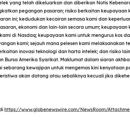
ek yang telah dikeluarkan dan diberikan Notis Kebenara
katkan pegangan pasaran; risiko berkaitan keupayaan ka
siaran ini; kedudukan kecairan semasa kami dan keper
asaran, ekonomi dan lain-lain secara umum; keupayaan k
ami di Nasdaq; keupayaan kami untuk mengurus kos dan 
ngan kami; sejauh mana pelesen kami melaksanakan tek
rkaitan inovasi teknologi dan harta intelek; dan risiko l
n Bursa Amerika Syarikat. Maklumat dalam siaran akhbar
nyai sebarang kewajipan untuk mengemas kini kenyataan
eristiwa akan datang atau sebaliknya kecuali jika dike
di
https://www.globenewswire.com/NewsRoom/Attachme