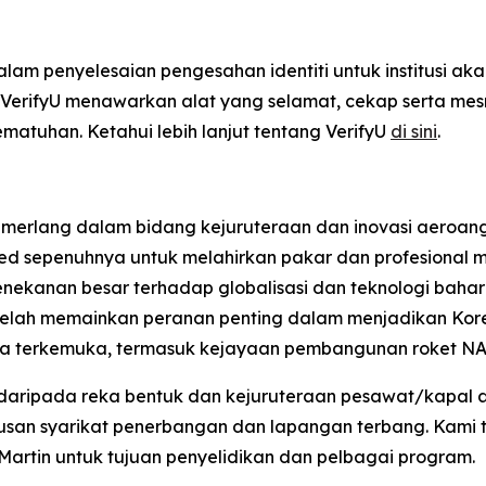
am penyelesaian pengesahan identiti untuk institusi aka
, VerifyU menawarkan alat yang selamat, cekap serta m
tuhan. Ketahui lebih lanjut tentang VerifyU
di sini
.
cemerlang dalam bidang kejuruteraan dan inovasi aeroan
ted sepenuhnya untuk melahirkan pakar dan profesional 
nekanan besar terhadap globalisasi dan teknologi baha
 telah memainkan peranan penting dalam menjadikan Ko
asa terkemuka, termasuk kejayaan pembangunan roket N
 daripada reka bentuk dan kejuruteraan pesawat/kapal 
usan syarikat penerbangan dan lapangan terbang. Kami t
 Martin untuk tujuan penyelidikan dan pelbagai program.