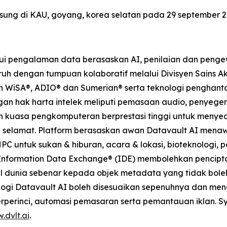
gsung di KAU, goyang, korea selatan pada 29 september 2
ui pengalaman data berasaskan AI, penilaian dan peng
uh dengan tumpuan kolaboratif melalui Divisyen Sains Aku
 WiSA®, ADIO® dan Sumerian® serta teknologi penghantar
gan hak harta intelek meliputi pemasaan audio, penye
n kuasa pengkomputeran berprestasi tinggi untuk menyed
selamat. Platform berasaskan awan Datavault AI menaw
HPC untuk sukan & hiburan, acara & lokasi, bioteknologi,
 Information Data Exchange® (IDE) membolehkan pencipta
l dunia sebenar kepada objek metadata yang tidak bole
nologi Datavault AI boleh disesuaikan sepenuhnya dan m
terperinci, automasi pemasaran serta pemantauan iklan. Sy
.dvlt.ai
.