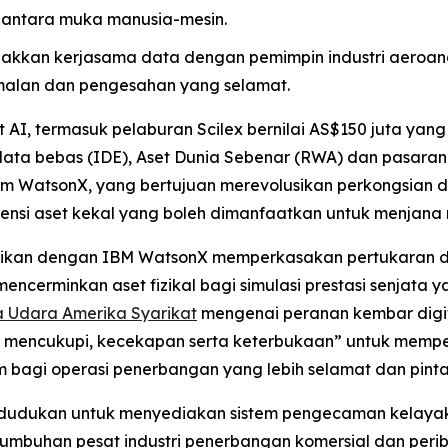
antara muka manusia-mesin.
akkan kerjasama data dengan pemimpin industri aeroan
malan dan pengesahan yang selamat.
I, termasuk pelaburan Scilex bernilai AS$150 juta yan
a bebas (IDE), Aset Dunia Sebenar (RWA) dan pasaran ke
rm WatsonX, yang bertujuan merevolusikan perkongsian d
i aset kekal yang boleh dimanfaatkan untuk menjana nil
rasikan dengan IBM WatsonX memperkasakan pertukaran d
cerminkan aset fizikal bagi simulasi prestasi senjata y
ra Udara Amerika Syarikat
mengenai peranan kembar digital
 mencukupi, kecekapan serta keterbukaan” untuk mempe
bagi operasi penerbangan yang lebih selamat dan pinta
kedudukan untuk menyediakan sistem pengecaman kelayak
tumbuhan pesat industri penerbangan komersial dan peri