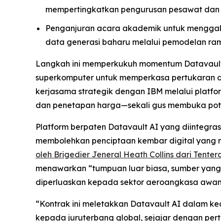
mempertingkatkan pengurusan pesawat dan 
Penganjuran acara akademik untuk menggal
data generasi baharu melalui pemodelan ra
Langkah ini memperkukuh momentum Datavault A
superkomputer untuk memperkasa pertukaran dat
kerjasama strategik dengan IBM melalui platfo
dan penetapan harga—sekali gus membuka potens
Platform berpaten Datavault AI yang diinteg
membolehkan penciptaan kembar digital yang men
oleh Brigedier Jeneral Heath Collins dari Tente
menawarkan “tumpuan luar biasa, sumber yang
diperluaskan kepada sektor aeroangkasa awam 
“Kontrak ini meletakkan Datavault AI dalam 
kepada juruterbang global, sejajar dengan per