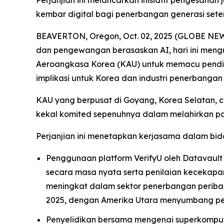
Perjanjian ini melancarkan inisiatif pengesah
kembar digital bagi penerbangan generasi sete
BEAVERTON, Oregon, Oct. 02, 2025 (GLOBE NEWSW
dan pengewangan berasaskan AI, hari ini me
Aeroangkasa Korea (KAU) untuk memacu pendid
implikasi untuk Korea dan industri penerbangan 
KAU yang berpusat di Goyang, Korea Selatan, 
kekal komited sepenuhnya dalam melahirkan pa
Perjanjian ini menetapkan kerjasama dalam bid
Penggunaan platform VerifyU oleh Datavault
secara masa nyata serta penilaian kecekapan 
meningkat dalam sektor penerbangan periba
2025, dengan Amerika Utara menyumbang pert
Penyelidikan bersama mengenai superkomput