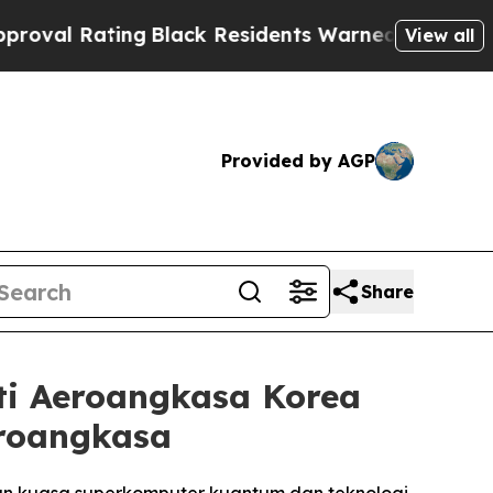
ng
Black Residents Warned of Abusive Cops for Ye
View all
Provided by AGP
Share
ti Aeroangkasa Korea
eroangkasa