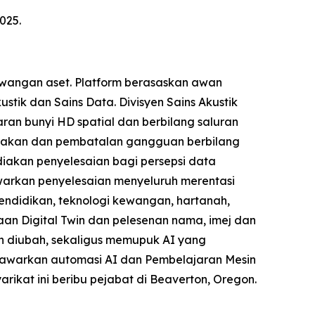
025.
ewangan aset. Platform berasaskan awan
stik dan Sains Data. Divisyen Sains Akustik
an bunyi HD spatial dan berbilang saluran
gerakan dan pembatalan gangguan berbilang
iakan penyelesaian bagi persepsi data
arkan penyelesaian menyeluruh merentasi
 pendidikan, teknologi kewangan, hartanah,
an Digital Twin dan pelesenan nama, imej dan
h diubah, sekaligus memupuk AI yang
enawarkan automasi AI dan Pembelajaran Mesin
arikat ini beribu pejabat di Beaverton, Oregon.