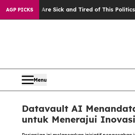
e Are Sick and Tired of This Politics of Hatred”
AGP PICKS
Menu
Datavault AI Menandat
untuk Menerajui Inovas