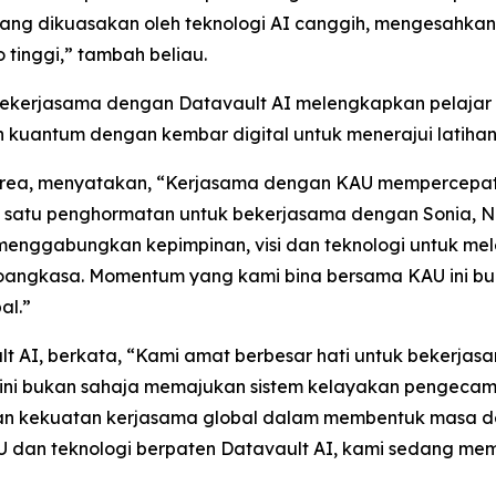
, yang dikuasakan oleh teknologi AI canggih, mengesahka
 tinggi,” tambah beliau.
Bekerjasama dengan Datavault AI melengkapkan pelaja
antum dengan kembar digital untuk menerajui latihan 
 Korea, menyatakan, “Kerjasama dengan KAU mempercep
 satu penghormatan untuk bekerjasama dengan Sonia, N
menggabungkan kepimpinan, visi dan teknologi untuk me
angkasa. Momentum yang kami bina bersama KAU ini buk
al.”
t AI, berkata, “Kami amat berbesar hati untuk bekerjas
rak ini bukan sahaja memajukan sistem kelayakan pengecam
kan kekuatan kerjasama global dalam membentuk masa de
an teknologi berpaten Datavault AI, kami sedang mem