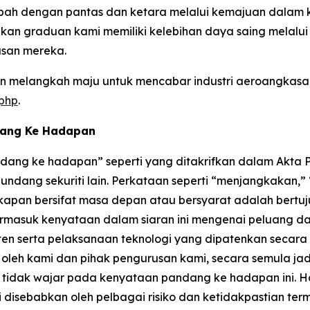
ah dengan pantas dan ketara melalui kemajuan dalam k
kan graduan kami memiliki kelebihan daya saing melalu
san mereka.
 melangkah maju untuk mencabar industri aeroangkasa, 
.php
.
dang Ke Hadapan
ang ke hadapan” seperti yang ditakrifkan dalam Akta Pe
ndang sekuriti lain. Perkataan seperti “menjangkakan,
kapan bersifat masa depan atau bersyarat adalah bertu
rmasuk kenyataan dalam siaran ini mengenai peluang da
if paten serta pelaksanaan teknologi yang dipatenkan sec
eh kami dan pihak pengurusan kami, secara semula jadi
idak wajar pada kenyataan pandang ke hadapan ini. Ha
disebabkan oleh pelbagai risiko dan ketidakpastian ter