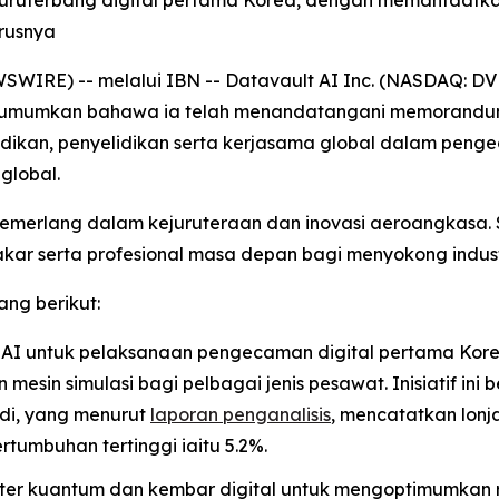
an juruterbang digital pertama Korea, dengan memanfaat
rusnya
IRE) -- melalui IBN -- Datavault AI Inc. (NASDAQ: DVLT)
ngumumkan bahawa ia telah menandatangani memorandum
ikan, penyelidikan serta kerjasama global dalam pen
global.
cemerlang dalam kejuruteraan dan inovasi aeroangkasa.
kar serta profesional masa depan bagi menyokong indust
ang berikut:
 AI untuk pelaksanaan pengecaman digital pertama Korea
mesin simulasi bagi pelbagai jenis pesawat. Inisiatif in
di, yang menurut
laporan penganalisis
, mencatatkan lonj
umbuhan tertinggi iaitu 5.2%.
er kuantum dan kembar digital untuk mengoptimumkan r